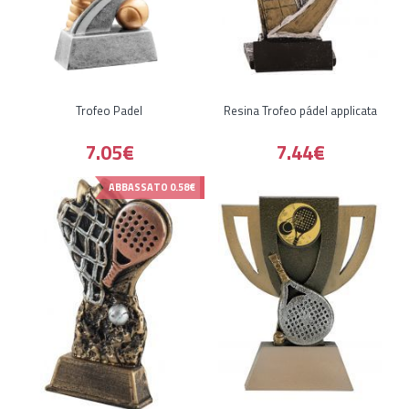
Trofeo Padel
Resina Trofeo pádel applicata
7.05€
7.44€
ABBASSATO
0.58€