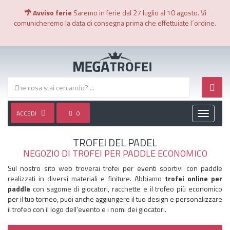
🌴 Avviso ferie
Saremo in ferie dal 27 luglio al 10 agosto. Vi
comunicheremo la data di consegna prima che effettuiate l´ordine.
ACCEDI
0
Toggle
navigati
TROFEI DEL PADEL
NEGOZIO DI TROFEI PER PADDLE ECONOMICO
Sul nostro sito web troverai trofei per eventi sportivi con paddle
realizzati in diversi materiali e finiture. Abbiamo
trofei online per
paddle
con sagome di giocatori, racchette e il trofeo più economico
per il tuo torneo, puoi anche aggiungere il tuo design e personalizzare
il trofeo con il logo dell'evento e i nomi dei giocatori.