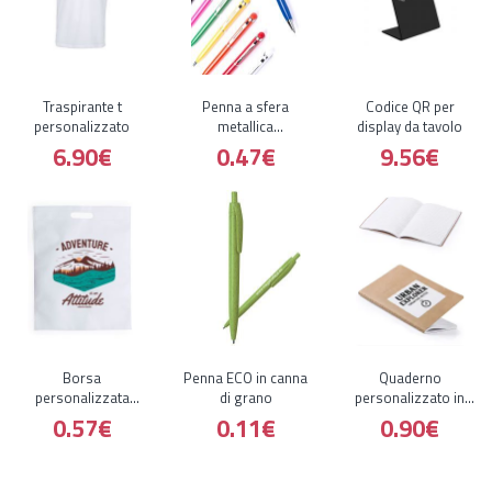
Traspirante t
Penna a sfera
Codice QR per
personalizzato
metallica
display da tavolo
personalizzata
6.90€
0.47€
9.56€
Borsa
Penna ECO in canna
Quaderno
personalizzata
di grano
personalizzato in
senza manici
cartone riciclato
0.57€
0.11€
0.90€