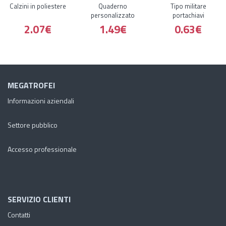
Calzini in poliestere
Quaderno
Tipo militare
personalizzato
portachiavi
2.07€
1.49€
0.63€
MEGATROFEI
Informazioni aziendali
Settore pubblico
Accesso professionale
SERVIZIO CLIENTI
Contatti