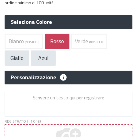
ordine minimo di 100 unità.
Seleziona Colore
Bianco
Rosso
Verde
(NO STOCK)
(NO STOCK)
Giallo
Azul
Personalizzazione
REGISTRATO (+
1.04€
)