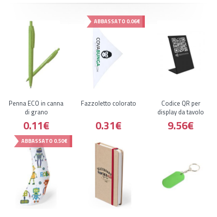
ABBASSATO
0.06€
Penna ECO in canna
Fazzoletto colorato
Codice QR per
di grano
display da tavolo
0.11€
0.31€
9.56€
ABBASSATO
0.50€