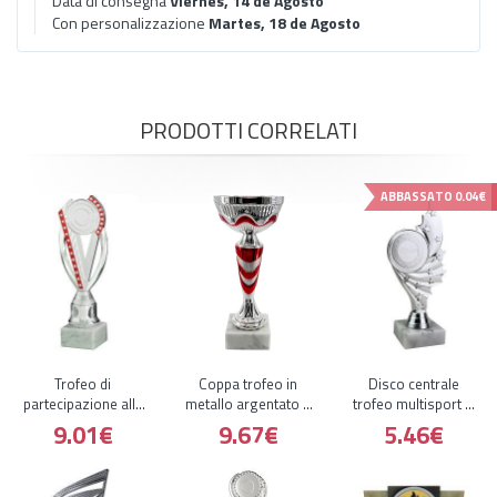
Data di consegna
Viernes, 14 de Agosto
Con personalizzazione
Martes, 18 de Agosto
PRODOTTI CORRELATI
ABBASSATO
0.04€
Trofeo di
Coppa trofeo in
Disco centrale
partecipazione alle
metallo argentato e
trofeo multisport di
competizioni
rosso
qualsiasi sport
9.01€
9.67€
5.46€