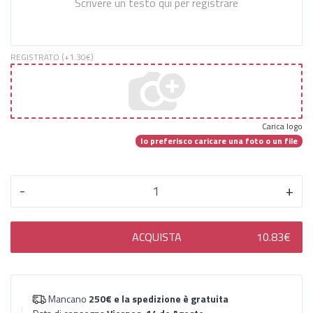
REGISTRATO (+
1.30€
)
Carica logo
Io preferisco caricare una foto o un file
-
+
ACQUISTA
10.83€
Mancano
250€
e la spedizione è gratuita