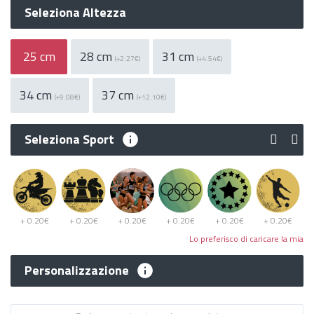
Seleziona Altezza
25 cm
28 cm
31 cm
(+2.27€)
(+4.54€)
34 cm
37 cm
(+9.08€)
(+12.10€)
Seleziona Sport
+ 0.20€
+ 0.20€
+ 0.20€
+ 0.20€
+ 0.20€
+ 0.20€
Lo preferisco di caricare la mia
Personalizzazione