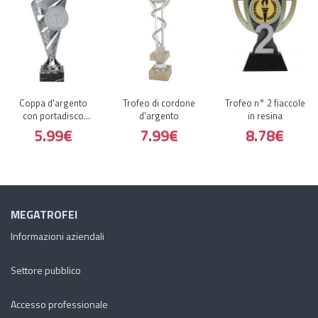
Coppa d'argento
Trofeo di cordone
Trofeo n° 2 fiaccole
con portadisco
d'argento
in resina
sportivo
5.99€
7.99€
8.78€
MEGATROFEI
Informazioni aziendali
Settore pubblico
Accesso professionale