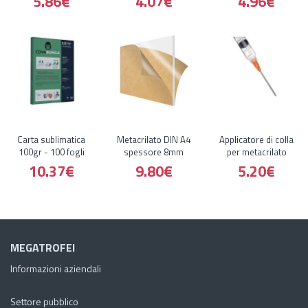
5.86€
4.07€
4.96€
Carta sublimatica
Metacrilato DIN A4
Applicatore di colla
100gr - 100 fogli
spessore 8mm
per metacrilato
10.37€
9.80€
5.20€
MEGATROFEI
Informazioni aziendali
Settore pubblico