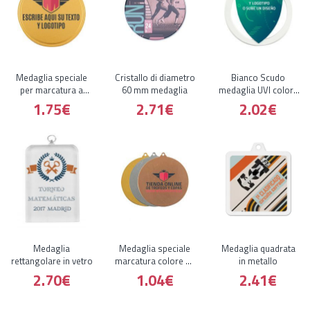
Medaglia speciale
Cristallo di diametro
Bianco Scudo
per marcatura a
60 mm medaglia
medaglia UVI colore
colori da 55 mm
di selezione speciale
1.75€
2.71€
2.02€
di 60 mm
Medaglia
Medaglia speciale
Medaglia quadrata
rettangolare in vetro
marcatura colore 50
in metallo
mm
2.70€
1.04€
2.41€