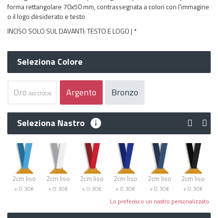
forma rettangolare 70x50 mm, contrassegnata a colori con l'immagine
o il logo desiderato e testo
INCISO SOLO SUL DAVANTI: TESTO E LOGO |
*
Seleziona Colore
Oro
Argento
Bronzo
(NO STOCK)
Seleziona Nastro
2cm liso
2cm liso
2cm liso
2cm liso
2cm liso
2cm liso
+ 0.30€
+ 0.30€
+ 0.30€
+ 0.30€
+ 0.30€
+ 0.30€
Lo preferisco un nastro personalizzato