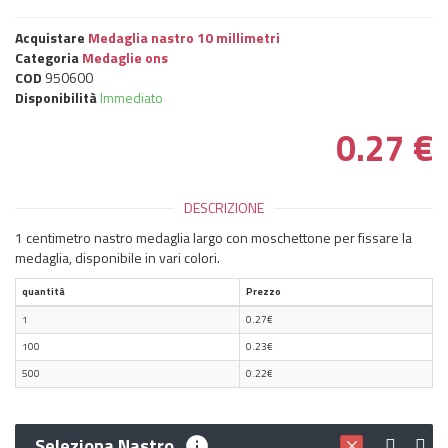
Acquistare
Medaglia nastro 10 millimetri
Categoria
Medaglie ons
COD
950600
Disponibilità
Immediato
0.27
€
DESCRIZIONE
1 centimetro nastro medaglia largo con moschettone per fissare la
medaglia, disponibile in vari colori.
quantità
Prezzo
1
0.27€
100
0.23€
500
0.22€
Seleziona Nastro