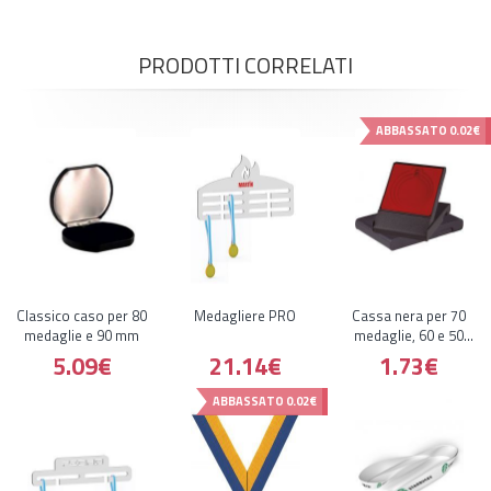
PRODOTTI CORRELATI
ABBASSATO
0.02€
Classico caso per 80
Medagliere PRO
Cassa nera per 70
medaglie e 90 mm
medaglie, 60 e 50
mm
5.09€
21.14€
1.73€
ABBASSATO
0.02€