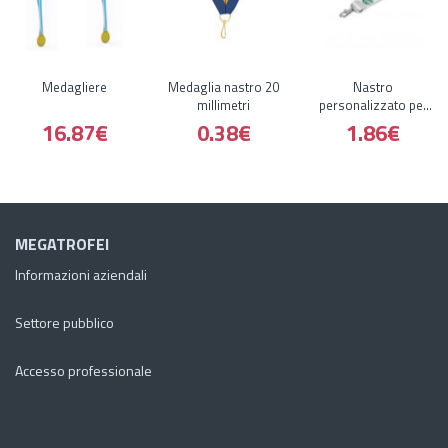
Medagliere
Medaglia nastro 20
Nastro
millimetri
personalizzato per
medaglie in bianco
16.87€
0.38€
1.86€
MEGATROFEI
Informazioni aziendali
Settore pubblico
Accesso professionale