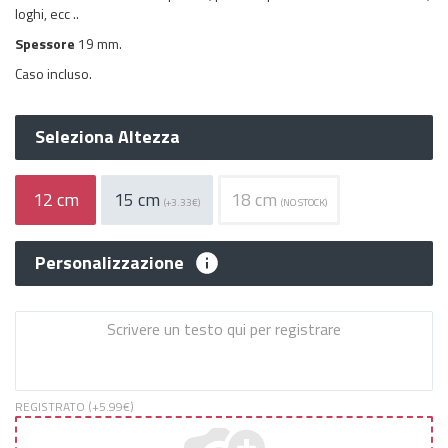
loghi, ecc ..
Spessore
19 mm.
Caso incluso.
Seleziona Altezza
12 cm
15 cm
18 cm
(+3.33€)
(NO STOCK)
Personalizzazione
REGISTRATO (+
5.99€
)