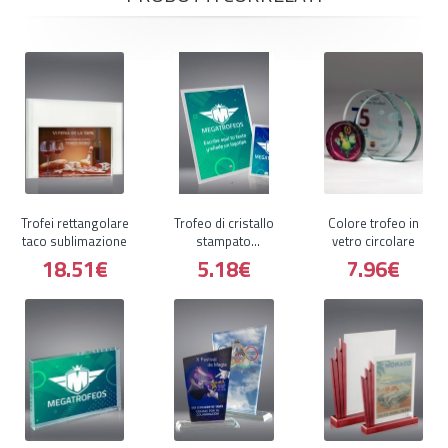
Trofei rettangolare
Trofeo di cristallo
Colore trofeo in
taco sublimazione
stampato
vetro circolare
rettangolare a
18.51€
5.18€
7.96€
forma di scatola
supporto di colore
alluminio