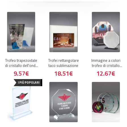
Trofeo trapezoidale
Trofei rettangolare
Immagine a colori
di cristallo dell'onda
taco sublimazione
trofeo di cristallo
blu
ottagonale
9.57€
18.51€
12.67€
I PIÙ POPOLARI