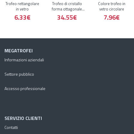
Trofeo rettangolare
Trofeo di cristallo
Colore trofeo in
in vetro
forma ottagonale
vetro circolare
colore base
6.33€
34.55€
7.96€
rettangolare
MEGATROFEI
Informazioni aziendali
Settore pubblico
Accesso professionale
SERVIZIO CLIENTI
Contatti