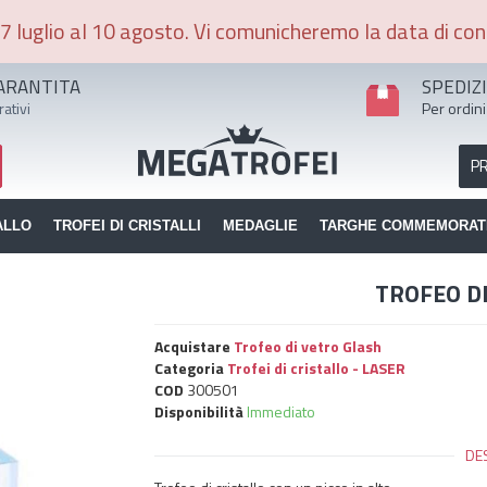
7 luglio al 10 agosto. Vi comunicheremo la data di con
ARANTITA
SPEDIZ
rativi
Per ordini
P
ALLO
TROFEI DI CRISTALLI
MEDAGLIE
TARGHE COMMEMORAT
TROFEO D
Acquistare
Trofeo di vetro Glash
Categoria
Trofei di cristallo - LASER
COD
300501
Disponibilità
Immediato
DE