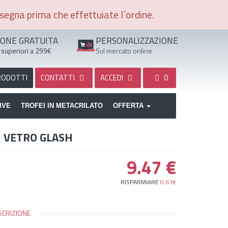
segna prima che effettuiate l´ordine.
IONE GRATUITA
PERSONALIZZAZIONE
 superiori a 299€
Sul mercato online
RODOTTI
CONTATTI
ACCEDI
0
IVE
TROFEI IN METACRILATO
OFFERTA
I VETRO GLASH
9.47
€
RISPARMIARE
0.61€
SCRIZIONE