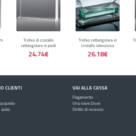
um
Trofeo di cristallo
Trofeo rettangolare in
T
rettangolare in piedi
cristallo silenzioso
24.74€
26.18€
IO CLIENTI
VAI ALLA CASSA
Pagamento
'acquisto
Una nave Dove
 aiuto
Diritto di recesso