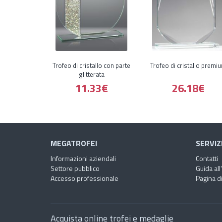
Trofeo di cristallo con parte
Trofeo di cristallo premi
glitterata
11.33€
26.18€
MEGATROFEI
SERVIZ
Informazioni aziendali
Contatti
Settore pubblico
Guida all
Accesso professionale
Pagina di
Acquista online trofei e medaglie