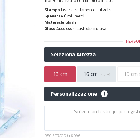
Trofeo di cristallo con un picco in alto.
Stampa
laser direttamente sul vetro
Spessore
6 millimetri
Materiale
Glash
Glass Accessori
Custodia inclusa
PERSO
Seleziona Altezza
13 cm
16 cm
19 cm
(+5.29€)
Personalizzazione
REGISTRATO (+
6.99€
)