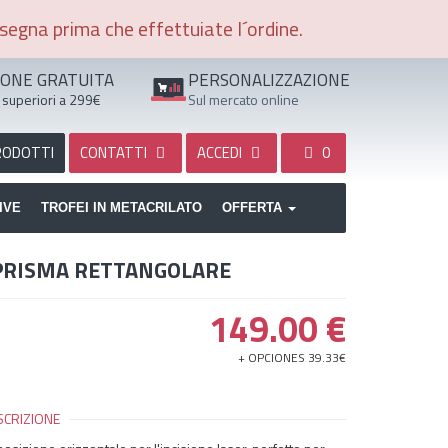
segna prima che effettuiate l´ordine.
IONE GRATUITA
PERSONALIZZAZIONE
 superiori a 299€
Sul mercato online
RODOTTI
CONTATTI
ACCEDI
0
IVE
TROFEI IN METACRILATO
OFFERTA
 PRISMA RETTANGOLARE
149.00
€
+ OPCIONES 39.33
€
SCRIZIONE