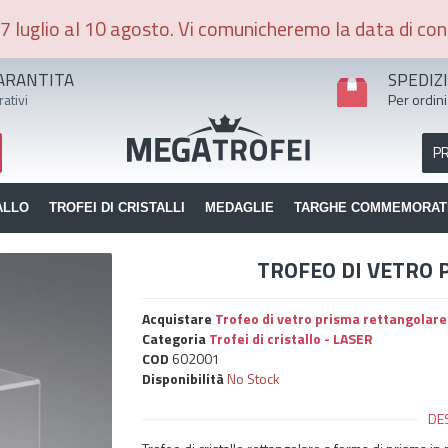
7 luglio al 10 agosto. Vi comunicheremo la data di con
ARANTITA
SPEDIZ
rativi
Per ordini
P
ALLO
TROFEI DI CRISTALLI
MEDAGLIE
TARGHE COMMEMORAT
TROFEO DI VETRO
Acquistare
Trofeo di vetro prisma rettangolare
Categoria
Trofei di cristallo - LASER
COD
602001
Disponibilità
No Stock
DE