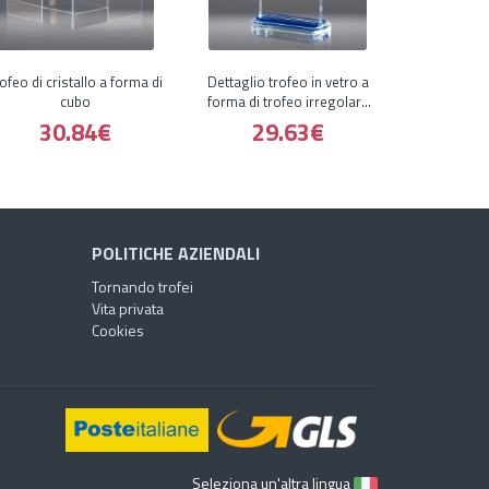
ofeo di cristallo a forma di
Dettaglio trofeo in vetro a
cubo
forma di trofeo irregolare
blu
30.84€
29.63€
POLITICHE AZIENDALI
Tornando trofei
Vita privata
Cookies
Seleziona un'altra lingua