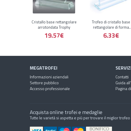
Cristallo base rettangolare
Trofeo di cristallo base
arrotondata Trophy
rettangolare di forma
rettangolare
19.57€
6.33€
MEGATROFEI
SERVIZ
Informazioni aziendali
Contatti
Settore pubblico
Guida all
Accesso professionale
Pagina di
Acquista online trofei e medaglie
Tutte le varietà si aspetta e più per trovare il miglior trofe