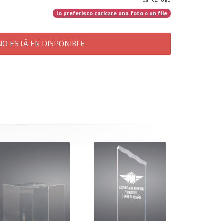
Carica logo
Io preferisco caricare una foto o un file
O ESTÁ EN DISPONIBLE