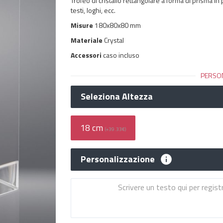
Trofeo di cristallo rettangolare a forma di prisma in
testi, loghi, ecc.
Misure
180x80x80 mm
Materiale
Crystal
Accessori
caso incluso
PERSO
Seleziona Altezza
18 cm
(+39.33€)
Personalizzazione