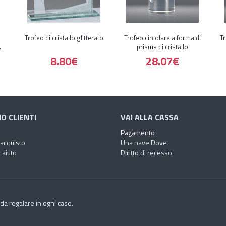
Trofeo di cristallo glitterato
Trofeo circolare a forma di
Tr
prisma di cristallo
8.80€
28.07€
IO CLIENTI
VAI ALLA CASSA
Pagamento
'acquisto
Una nave Dove
 aiuto
Diritto di recesso
o da regalare in ogni caso.